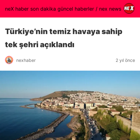
neX haber son dakika güncel haberler / nex news
Türkiye’nin temiz havaya sahip
tek şehri açıklandı
nexhaber
2 yıl önce