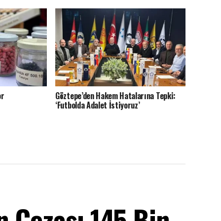
or
Göztepe’den Hakem Hatalarına Tepki:
‘Futbolda Adalet İstiyoruz’
n Cezası 145 Bin