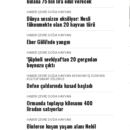
bulana 75 bin lira ödül verecek
HABER
ÇEVRE DOĞA HAYVAN
Dünya sessizce eksiliyor: Nesli
tükenmekte olan 20 hayvan türü
HABER
ÇEVRE DOĞA HAYVAN
Eber Gölü'nde yangın
HABER
ÇEVRE DOĞA HAYVAN
'Şüpheli sevkiyat'tan 20 gergedan
boynuzu çıktı
HABER
ÇEVRE DOĞA HAYVAN
EKONOMI İŞ DÜNYASI
KÜLTÜR SANAT EĞLENCE
Defne çalılarında hasad başladı
HABER
ÇEVRE DOĞA HAYVAN
Ormanda toplayıp kilosunu 400
liradan satıyorlar
HABER
ÇEVRE DOĞA HAYVAN
Binlerce kuşun yaşam alanı Nehil