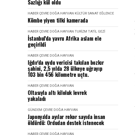
Sazlığı kül oldu
HABER
ÇEVRE DOĞA HAYVAN
KÜLTÜR SANAT EĞLENCE
Kömbe yiyen tilki kamerada
HABER
ÇEVRE DOĞA HAYVAN
TURIZM TATIL GEZI
İstanbul'da yavru Afrika aslanı ele
geçirildi
HABER
ÇEVRE DOĞA HAYVAN
Iğdır'da uydu vericisi takılan bozkır
şahini, 2,5 yılda 28 ülkeye uğrayıp
103 bin 456 kilometre uçtu.
HABER
ÇEVRE DOĞA HAYVAN
Oltasıyla altı kiloluk levrek
yakaladı
GÜNDEM
ÇEVRE DOĞA HAYVAN
Japonya'da ayılar rekor sayıda insan
öldürdü: Ordudan destek istenecek
HABER
ÇEVRE DOĞA HAYVAN