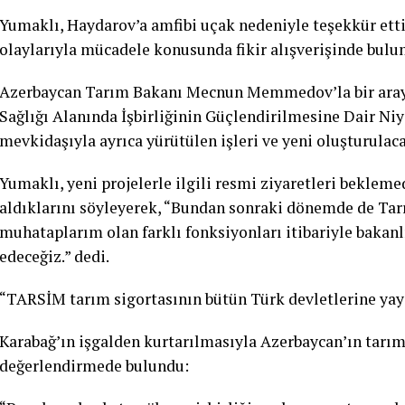
Yumaklı, Haydarov’a amfibi uçak nedeniyle teşekkür ettiğ
olaylarıyla mücadele konusunda fikir alışverişinde bulu
Azerbaycan Tarım Bakanı Mecnun Memmedov’la bir araya
Sağlığı Alanında İşbirliğinin Güçlendirilmesine Dair Niy
mevkidaşıyla ayrıca yürütülen işleri ve yeni oluşturulaca
Yumaklı, yeni projelerle ilgili resmi ziyaretleri beklem
aldıklarını söyleyerek, “Bundan sonraki dönemde de Ta
muhataplarım olan farklı fonksiyonları itibariyle bakanl
edeceğiz.” dedi.
“TARSİM tarım sigortasının bütün Türk devletlerine yay
Karabağ’ın işgalden kurtarılmasıyla Azerbaycan’ın tarım 
değerlendirmede bulundu: