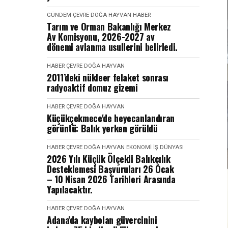
GÜNDEM
ÇEVRE DOĞA HAYVAN
HABER
Tarım ve Orman Bakanlığı Merkez
Av Komisyonu, 2026-2027 av
dönemi avlanma usullerini belirledi.
HABER
ÇEVRE DOĞA HAYVAN
2011’deki nükleer felaket sonrası
radyoaktif domuz gizemi
HABER
ÇEVRE DOĞA HAYVAN
Küçükçekmece'de heyecanlandıran
görüntü: Balık yerken görüldü
HABER
ÇEVRE DOĞA HAYVAN
EKONOMI İŞ DÜNYASI
2026 Yılı Küçük Ölçekli Balıkçılık
Desteklemesi Başvuruları 26 Ocak
– 10 Nisan 2026 Tarihleri Arasında
Yapılacaktır.
HABER
ÇEVRE DOĞA HAYVAN
Adana'da kaybolan güvercinini