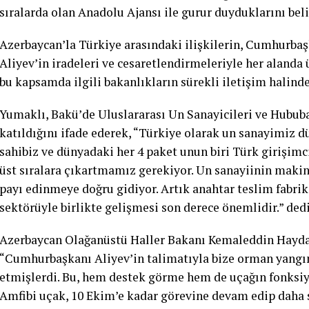
sıralarda olan Anadolu Ajansı ile gurur duyduklarını beli
Azerbaycan’la Türkiye arasındaki ilişkilerin, Cumhurba
Aliyev’in iradeleri ve cesaretlendirmeleriyle her alanda
bu kapsamda ilgili bakanlıkların sürekli iletişim halind
Yumaklı, Bakü’de Uluslararası Un Sanayicileri ve Hububat
katıldığını ifade ederek, “Türkiye olarak un sanayimiz d
sahibiz ve dünyadaki her 4 paket unun biri Türk girişimc
üst sıralara çıkartmamız gerekiyor. Un sanayiinin makin
payı edinmeye doğru gidiyor. Artık anahtar teslim fabrik
sektörüyle birlikte gelişmesi son derece önemlidir.” dedi
Azerbaycan Olağanüstü Haller Bakanı Kemaleddin Haydar
“Cumhurbaşkanı Aliyev’in talimatıyla bize orman yangın
etmişlerdi. Bu, hem destek görme hem de uçağın fonksiyo
Amfibi uçak, 10 Ekim’e kadar görevine devam edip daha 