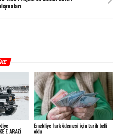
lışmaları
IKE
kliye
Emekliye fark ödemesi için tarih belli
MKE E-ARAZİ
oldu