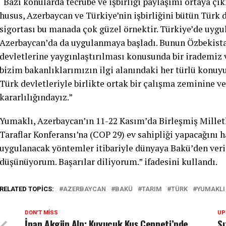
“Bazı konularda tecrübe ve işbirliği paylaşımı ortaya 
husus, Azerbaycan ve Türkiye’nin işbirliğini bütün Türk
sigortası bu manada çok güzel örnektir. Türkiye’de uygu
Azerbaycan’da da uygulanmaya başladı. Bunun Özbekista
devletlerine yaygınlaştırılması konusunda bir irademiz 
bizim bakanlıklarımızın ilgi alanındaki her türlü konuyu
Türk devletleriyle birlikte ortak bir çalışma zeminine v
kararlılığındayız.”
Yumaklı, Azerbaycan’ın 11-22 Kasım’da Birleşmiş Milletl
Taraflar Konferansı’na (COP 29) ev sahipliği yapacağını ha
uygulanacak yöntemler itibariyle dünyaya Bakü’den ver
düşünüyorum. Başarılar diliyorum.” ifadesini kullandı.
RELATED TOPICS:
AZERBAYCAN
BAKÜ
TARIM
TÜRK
YUMAKLI
DON'T MISS
UP
İnan Akgün Alp: Kuyucuk Kuş Cenneti’nde,
Sı