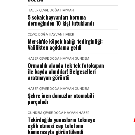
HABER
ÇEVRE DOĞA HAYVAN
5 sokak hayvanları koruma
derneğinden 10 kişi tutuklandı
ÇEVRE DOĞA HAYVAN
HABER
Mersin'de köpek balığı tedirginliği:
Valilikten açıklama geldi
HABER
ÇEVRE DOĞA HAYVAN
GÜNDEM
Ormanlık alanda tek tek fotokapan
ile kayda alındılar! Belgeselleri
aratmayan görüntü
HABER
ÇEVRE DOĞA HAYVAN
GÜNDEM
Şehre inen domuzlar otomobili
parçaladı
GÜNDEM
ÇEVRE DOĞA HAYVAN
HABER
Tekirdağ'da yunusların tekneye
eşlik etmesi cep telefonu
kamerasıyla görüntülendi