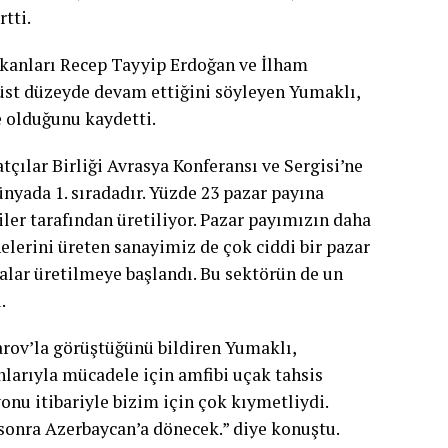
rtti.
şkanları Recep Tayyip Erdoğan ve İlham
 üst düzeyde devam ettiğini söyleyen Yumaklı,
e olduğunu kaydetti.
çılar Birliği Avrasya Konferansı ve Sergisi’ne
ünyada 1. sıradadır. Yüzde 23 pazar payına
iler tarafından üretiliyor. Pazar payımızın daha
elerini üreten sanayimiz de çok ciddi bir pazar
alar üretilmeye başlandı. Bu sektörün de un
.
ov’la görüştüğünü bildiren Yumaklı,
larıyla mücadele için amfibi uçak tahsis
nu itibariyle bizim için çok kıymetliydi.
sonra Azerbaycan’a dönecek.” diye konuştu.