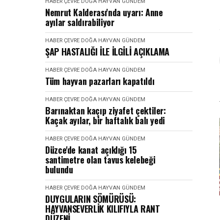
HABER
ÇEVRE DOĞA HAYVAN
GÜNDEM
Nemrut Kalderası'nda uyarı: Anne
ayılar saldırabiliyor
HABER
ÇEVRE DOĞA HAYVAN
GÜNDEM
ŞAP HASTALIĞI İLE İLGİLİ AÇIKLAMA
HABER
ÇEVRE DOĞA HAYVAN
GÜNDEM
Tüm hayvan pazarları kapatıldı
HABER
ÇEVRE DOĞA HAYVAN
GÜNDEM
Barınaktan kaçıp ziyafet çektiler:
Kaçak ayılar, bir haftalık balı yedi
HABER
ÇEVRE DOĞA HAYVAN
GÜNDEM
Düzce'de kanat açıklığı 15
santimetre olan tavus kelebeği
bulundu
HABER
ÇEVRE DOĞA HAYVAN
GÜNDEM
DUYGULARIN SÖMÜRÜSÜ:
HAYVANSEVERLİK KILIFIYLA RANT
DÜZENİ