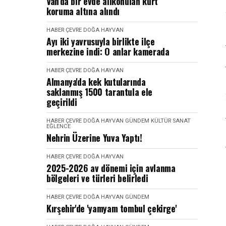
Van’da bir evde alıkonulan kurt
koruma altına alındı
HABER
ÇEVRE DOĞA HAYVAN
Ayı iki yavrusuyla birlikte ilçe
merkezine indi: O anlar kamerada
HABER
ÇEVRE DOĞA HAYVAN
Almanya'da kek kutularında
saklanmış 1500 tarantula ele
geçirildi
HABER
ÇEVRE DOĞA HAYVAN
GÜNDEM
KÜLTÜR SANAT
EĞLENCE
Nehrin Üzerine Yuva Yaptı!
HABER
ÇEVRE DOĞA HAYVAN
2025-2026 av dönemi için avlanma
bölgeleri ve türleri belirledi
HABER
ÇEVRE DOĞA HAYVAN
GÜNDEM
Kırşehir'de 'yamyam tombul çekirge'