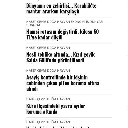
Dünyanın en zehirlisi... Karabük'te
mantar ararken karşılaştı
HABER
ÇEVRE DOĞA HAYVAN
EKONOMI İŞ DÜNYASI
GÜNDEM
Hamsi rotasını değiştirdi, kilosu 50
TL'ye kadar düştü
HABER
ÇEVRE DOĞA HAYVAN
Nesli tehlike altında... Kızıl geyik
Salda Gölü'nde görüntülendi
HABER
ÇEVRE DOĞA HAYVAN
Asayiş kontrolünde bir kişinin
cebinden çıkan piton koruma altına
alındı
HABER
ÇEVRE DOĞA HAYVAN
Küre ilçesindeki yavru ayılar
koruma altında
HABER
ÇEVRE DOĞA HAYVAN