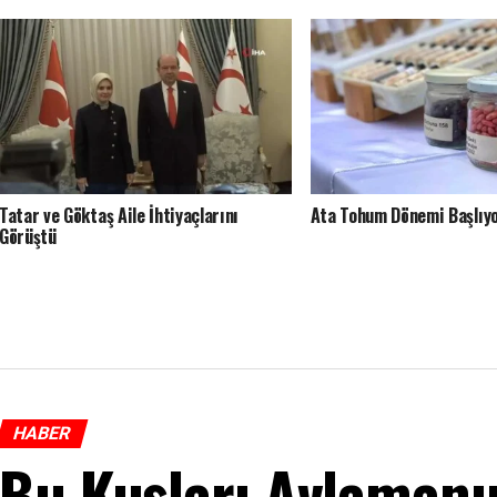
Tatar ve Göktaş Aile İhtiyaçlarını
Ata Tohum Dönemi Başlıy
Görüştü
HABER
Bu Kuşları Avlamanı