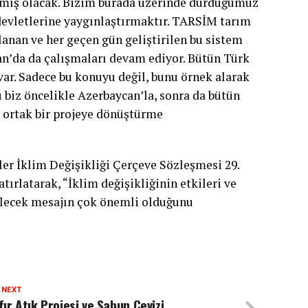
çıkmış olacak. Bizim burada üzerinde durduğumuz
 devletlerine yaygınlaştırmaktır. TARSİM tarım
lanan ve her geçen gün geliştirilen bu sistem
n’da da çalışmaları devam ediyor. Bütün Türk
var. Sadece bu konuyu değil, bunu örnek alarak
 biz öncelikle Azerbaycan’la, sonra da bütün
e ortak bir projeye dönüştürme
er İklim Değişikliği Çerçeve Sözleşmesi 29.
tırlatarak, “İklim değişikliğinin etkileri ve
ilecek mesajın çok önemli olduğunu
 NEXT
fır Atık Projesi ve Sabun Cevizi