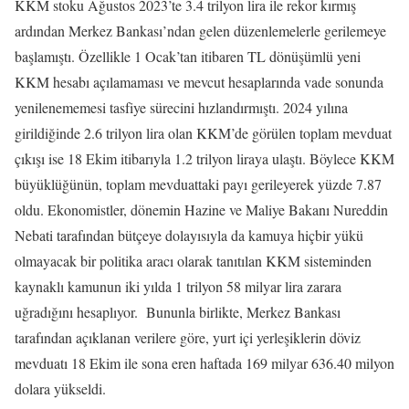
KKM stoku Ağustos 2023’te 3.4 trilyon lira ile rekor kırmış
ardından Merkez Bankası’ndan gelen düzenlemelerle gerilemeye
başlamıştı. Özellikle 1 Ocak’tan itibaren TL dönüşümlü yeni
KKM hesabı açılamaması ve mevcut hesaplarında vade sonunda
yenilenememesi tasfiye sürecini hızlandırmıştı. 2024 yılına
girildiğinde 2.6 trilyon lira olan KKM’de görülen toplam mevduat
çıkışı ise 18 Ekim itibarıyla 1.2 trilyon liraya ulaştı. Böylece KKM
büyüklüğünün, toplam mevduattaki payı gerileyerek yüzde 7.87
oldu. Ekonomistler, dönemin Hazine ve Maliye Bakanı Nureddin
Nebati tarafından bütçeye dolayısıyla da kamuya hiçbir yükü
olmayacak bir politika aracı olarak tanıtılan KKM sisteminden
kaynaklı kamunun iki yılda 1 trilyon 58 milyar lira zarara
uğradığını hesaplıyor. Bununla birlikte, Merkez Bankası
tarafından açıklanan verilere göre, yurt içi yerleşiklerin döviz
mevduatı 18 Ekim ile sona eren haftada 169 milyar 636.40 milyon
dolara yükseldi.