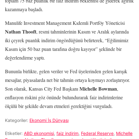
toplam 75 baz puanlık bir faiz indirim beklentisi de giderek ağırlık
kazanmaya başladı.
Manulife Investment Management Kıdemli Portföy Yöneticisi
Nathan Thooft
, resmi tahminlerinin Kasım ve Aralık aylarında
iki çeyrek puanlık indirim öngördüğünü belirterek, “Eğilimimiz
Kasım için 50 baz puan tarafına doğru kayıyor” şeklinde bir
değerlendirme yaptı.
Bununla birlikte, gelen veriler ve Fed üyelerinden gelen karışık
mesajlar, piyasalarda net bir tahmin ortaya koymayı zorlaştırıyor.
Michelle Bowman
Son olarak, Kansas City Fed Başkanı
,
enflasyon riskini göz önünde bulundurarak faiz indirimlerine
ölçülü bir şekilde devam etmeleri gerektiğini vurguladı.
Kategoriler:
Ekonomi İş Dünyası
Etiketler:
ABD ekonomisi
,
faiz indirim
,
Federal Reserve
,
Michelle