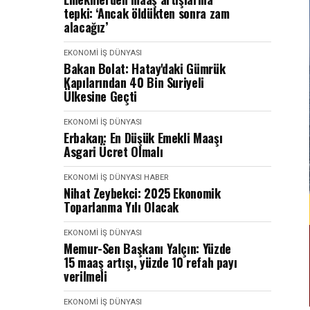
tepki: ‘Ancak öldükten sonra zam
alacağız’
EKONOMI İŞ DÜNYASI
Bakan Bolat: Hatay'daki Gümrük
Kapılarından 40 Bin Suriyeli
Ülkesine Geçti
EKONOMI İŞ DÜNYASI
Erbakan: En Düşük Emekli Maaşı
Asgari Ücret Olmalı
EKONOMI İŞ DÜNYASI
HABER
Nihat Zeybekci: 2025 Ekonomik
Toparlanma Yılı Olacak
EKONOMI İŞ DÜNYASI
Memur-Sen Başkanı Yalçın: Yüzde
15 maaş artışı, yüzde 10 refah payı
verilmeli
EKONOMI İŞ DÜNYASI