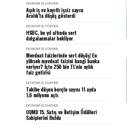
EKONOMI İŞ DÜNYASI
Açık iş ve kayıtlı işsiz sayısı
Aralık’ta düşüş gösterdi
EKONOMI İŞ DÜNYASI
HSBC, bu yıl altında sert
dalgalanmalar bekliyor
EKONOMI İŞ DÜNYASI
Mevduat faizlerinde sert düşüş! En
yüksek mevduat faizini hangi banka
veriyor? İşte 250 bin TL'nin aylık
faiz getirisi
EKONOMI İŞ DÜNYASI
Takibe düşen borçlu sayısı 11 ayda
1,6 milyonu aştı
EKONOMI İŞ DÜNYASI
ODMD 15. Satış ve İletişim Ödülleri
Sahiplerini Buldu