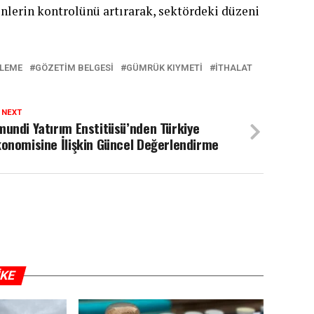
nlerin kontrolünü artırarak, sektördeki düzeni
LEME
GÖZETIM BELGESI
GÜMRÜK KIYMETI
ITHALAT
 NEXT
undi Yatırım Enstitüsü’nden Türkiye
onomisine İlişkin Güncel Değerlendirme
IKE