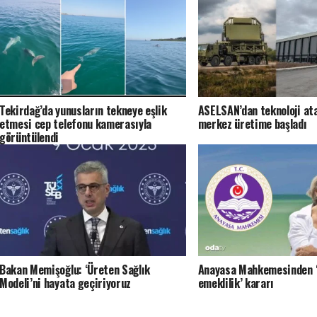
Tekirdağ’da yunusların tekneye eşlik
ASELSAN’dan teknoloji ata
etmesi cep telefonu kamerasıyla
merkez üretime başladı
görüntülendi
Bakan Memişoğlu: ‘Üreten Sağlık
Anayasa Mahkemesinden ‘
Modeli’ni hayata geçiriyoruz
emeklilik’ kararı