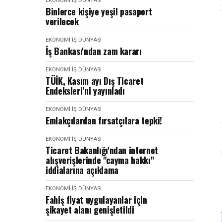
EKONOMI İŞ DÜNYASI
Binlerce kişiye yeşil pasaport
verilecek
EKONOMI İŞ DÜNYASI
İş Bankası'ndan zam kararı
EKONOMI İŞ DÜNYASI
TÜİK, Kasım ayı Dış Ticaret
Endeksleri’ni yayınladı
EKONOMI İŞ DÜNYASI
Emlakçılardan fırsatçılara tepki!
EKONOMI İŞ DÜNYASI
Ticaret Bakanlığı'ndan internet
alışverişlerinde "cayma hakkı"
iddialarına açıklama
EKONOMI İŞ DÜNYASI
Fahiş fiyat uygulayanlar için
şikayet alanı genişletildi