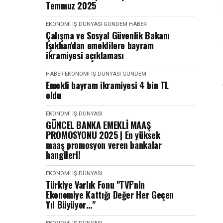
Temmuz 2025
EKONOMI İŞ DÜNYASI
GÜNDEM
HABER
Çalışma ve Sosyal Güvenlik Bakanı
Işıkhan'dan emeklilere bayram
ikramiyesi açıklaması
HABER
EKONOMI İŞ DÜNYASI
GÜNDEM
Emekli bayram ikramiyesi 4 bin TL
oldu
EKONOMI İŞ DÜNYASI
GÜNCEL BANKA EMEKLİ MAAŞ
PROMOSYONU 2025 | En yüksek
maaş promosyon veren bankalar
hangileri!
EKONOMI İŞ DÜNYASI
Türkiye Varlık Fonu "TVF'nin
Ekonomiye Kattığı Değer Her Geçen
Yıl Büyüyor…"