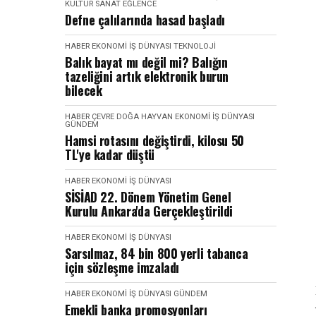
KÜLTÜR SANAT EĞLENCE
Defne çalılarında hasad başladı
HABER
EKONOMI İŞ DÜNYASI
TEKNOLOJI
Balık bayat mı değil mi? Balığın
tazeliğini artık elektronik burun
bilecek
HABER
ÇEVRE DOĞA HAYVAN
EKONOMI İŞ DÜNYASI
GÜNDEM
Hamsi rotasını değiştirdi, kilosu 50
TL'ye kadar düştü
HABER
EKONOMI İŞ DÜNYASI
SİSİAD 22. Dönem Yönetim Genel
Kurulu Ankara'da Gerçekleştirildi
HABER
EKONOMI İŞ DÜNYASI
Sarsılmaz, 84 bin 800 yerli tabanca
için sözleşme imzaladı
HABER
EKONOMI İŞ DÜNYASI
GÜNDEM
Emekli banka promosyonları