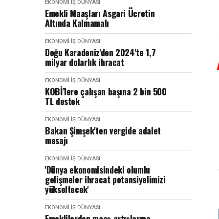
EKONOMI İŞ DÜNYASI
Emekli Maaşları Asgari Ücretin
Altında Kalmamalı
EKONOMI İŞ DÜNYASI
Doğu Karadeniz'den 2024'te 1,7
milyar dolarlık ihracat
EKONOMI İŞ DÜNYASI
KOBİ’lere çalışan başına 2 bin 500
TL destek
EKONOMI İŞ DÜNYASI
Bakan Şimşek'ten vergide adalet
mesajı
EKONOMI İŞ DÜNYASI
'Dünya ekonomisindeki olumlu
gelişmeler ihracat potansiyelimizi
yükseltecek'
EKONOMI İŞ DÜNYASI
Emeklilerden maaş artışlarına