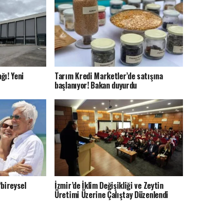
ğı! Yeni
Tarım Kredi Marketler’de satışına
başlanıyor! Bakan duyurdu
bireysel
İzmir’de İklim Değişikliği ve Zeytin
Üretimi Üzerine Çalıştay Düzenlendi