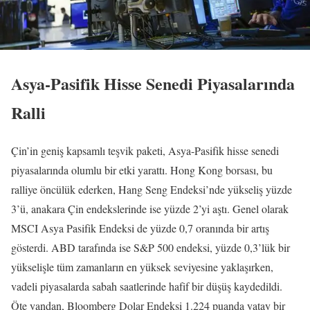
Asya-Pasifik Hisse Senedi Piyasalarında
Ralli
Çin’in geniş kapsamlı teşvik paketi, Asya-Pasifik hisse senedi
piyasalarında olumlu bir etki yarattı. Hong Kong borsası, bu
ralliye öncülük ederken, Hang Seng Endeksi’nde yükseliş yüzde
3’ü, anakara Çin endekslerinde ise yüzde 2’yi aştı. Genel olarak
MSCI Asya Pasifik Endeksi de yüzde 0,7 oranında bir artış
gösterdi. ABD tarafında ise S&P 500 endeksi, yüzde 0,3’lük bir
yükselişle tüm zamanların en yüksek seviyesine yaklaşırken,
vadeli piyasalarda sabah saatlerinde hafif bir düşüş kaydedildi.
Öte yandan, Bloomberg Dolar Endeksi 1.224 puanda yatay bir