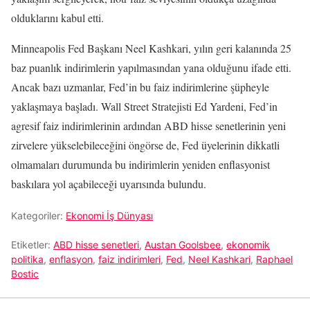
olduklarını kabul etti.
Minneapolis Fed Başkanı Neel Kashkari, yılın geri kalanında 25
baz puanlık indirimlerin yapılmasından yana olduğunu ifade etti.
Ancak bazı uzmanlar, Fed’in bu faiz indirimlerine şüpheyle
yaklaşmaya başladı. Wall Street Stratejisti Ed Yardeni, Fed’in
agresif faiz indirimlerinin ardından ABD hisse senetlerinin yeni
zirvelere yükselebileceğini öngörse de, Fed üyelerinin dikkatli
olmamaları durumunda bu indirimlerin yeniden enflasyonist
baskılara yol açabileceği uyarısında bulundu.
Kategoriler:
Ekonomi İş Dünyası
Etiketler:
ABD hisse senetleri
,
Austan Goolsbee
,
ekonomik
politika
,
enflasyon
,
faiz indirimleri
,
Fed
,
Neel Kashkari
,
Raphael
Bostic