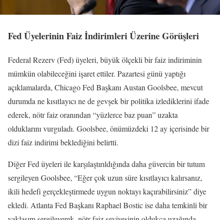
Fed Üyelerinin Faiz İndirimleri Üzerine Görüşleri
Federal Rezerv (Fed) üyeleri, büyük ölçekli bir faiz indiriminin
mümkün olabileceğini işaret ettiler. Pazartesi günü yaptığı
açıklamalarda, Chicago Fed Başkanı Austan Goolsbee, mevcut
durumda ne kısıtlayıcı ne de gevşek bir politika izlediklerini ifade
ederek, nötr faiz oranından “yüzlerce baz puan” uzakta
olduklarını vurguladı. Goolsbee, önümüzdeki 12 ay içerisinde bir
dizi faiz indirimi beklediğini belirtti.
Diğer Fed üyeleri ile karşılaştırıldığında daha güvercin bir tutum
sergileyen Goolsbee, “Eğer çok uzun süre kısıtlayıcı kalırsanız,
ikili hedefi gerçekleştirmede uygun noktayı kaçırabilirsiniz” diye
ekledi. Atlanta Fed Başkanı Raphael Bostic ise daha temkinli bir
yaklaşım sergileyerek, nötr faiz seviyesinin oldukça uzağında