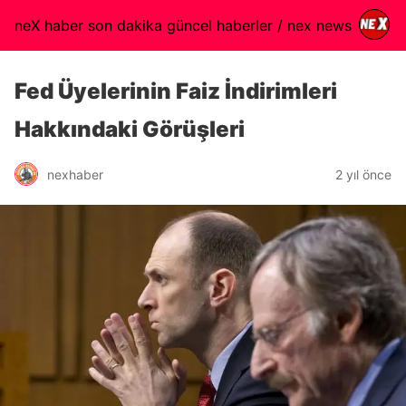
neX haber son dakika güncel haberler / nex news
Fed Üyelerinin Faiz İndirimleri
Hakkındaki Görüşleri
nexhaber
2 yıl önce