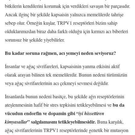
bitkilerin kendilerini korumak için verdikleri savaşın bir parçasıdır.
Ancak ilginç bir şekilde kapsaisin yalnızca memelilerde tahrişe
sebep olur. Örneğin kuşlar, TRPV1 reseptörleri bizim sahip
olduklarımızdan biraz daha farklı olduğu için kırmızı acı biberleri
sorunsuz bir şekilde yiyebilirler.
Bu kadar soruna rağmen, acı yemeyi neden seviyoruz?
İnsanlar ve ağaç sivrifareleri, kapsaisinin yanma etkisini aktif
olarak arayan bilinen tek memelilerdir. Bunun nedeni türümüzün
veya ağaç sivrifarelerinin acı çekmeyi sevmesi değildir.
İnsanlarda bunun nedeni basitçe, bu şekilde ağrı reseptörlerinin
bu da
ateşlenmesinin hafif bir stres tepkisini tetikleyebilmesi ve
vücudun endorfin ve dopamin gibi “
iyi hissettiren
” salgılamasını tetikleyebilmesidir.
kimyasallar
Buna karşılık,
ağaç sivrifarelerinin TRPV1 reseptörlerinde genetik bir mutasyon