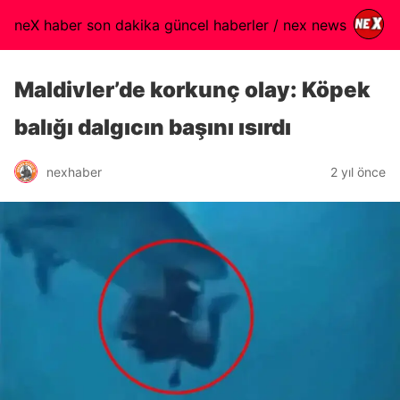
neX haber son dakika güncel haberler / nex news
Maldivler’de korkunç olay: Köpek
balığı dalgıcın başını ısırdı
nexhaber
2 yıl önce